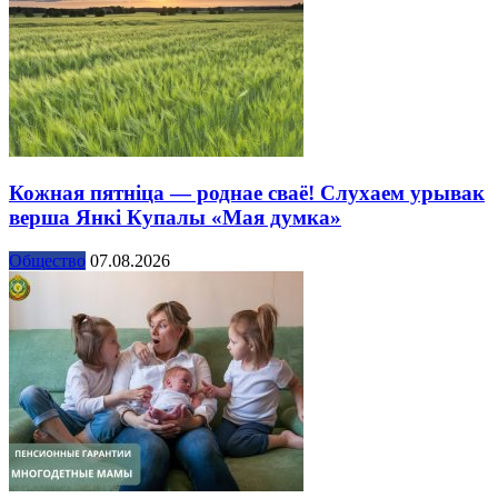
Кожная пятніца — роднае сваё! Слухаем урывак
верша Янкі Купалы «Мая думка»
Общество
07.08.2026