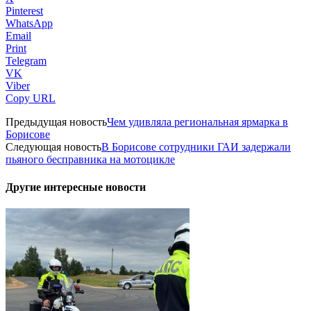
Pinterest
WhatsApp
Email
Print
Telegram
VK
Viber
Copy URL
Предыдущая новость
Чем удивляла региональная ярмарка в
Борисове
Следующая новость
В Борисове сотрудники ГАИ задержали
пьяного бесправника на мотоцикле
Другие интересные новости