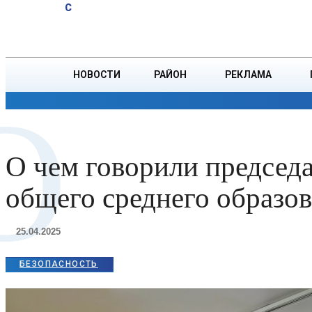
A
21.6
C
комбайнер
Четверг, 6 августа
БОРИСОВ
первым на
Борисовщине
намолотил
НОВОСТИ
РАЙОН
РЕКЛАМА
2000 тонн
О
зерна
ОБЩЕСТВО
ПРОИСШЕСТВИЯ
ПРЕЗИДЕНТ
О чем говорили предсе
общего среднего образо
25.04.2025
БЕЗОПАСНОСТЬ