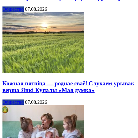
Общество
07.08.2026
Кожная пятніца — роднае сваё! Слухаем урывак
верша Янкі Купалы «Мая думка»
Общество
07.08.2026