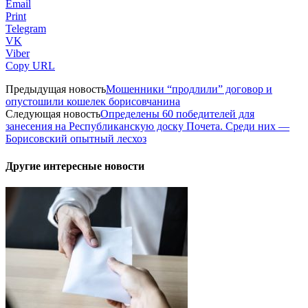
Email
Print
Telegram
VK
Viber
Copy URL
Предыдущая новость
Мошенники “продлили” договор и
опустошили кошелек борисовчанина
Следующая новость
Определены 60 победителей для
занесения на Республиканскую доску Почета. Среди них —
Борисовский опытный лесхоз
Другие интересные новости