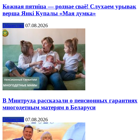
Кожная пятніца — роднае сваё! Слухаем урывак
верша Янкі Купалы «Мая думка»
Общество
07.08.2026
В Минтруда рассказали о пенсионных гарантиях
многодетным матерям в Беларуси
Общество
07.08.2026