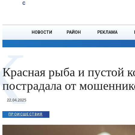
A
21
C
тонн зерна
Пятница, 7 августа
БОРИСОВ
НОВОСТИ
РАЙОН
РЕКЛАМА
К
ОБЩЕСТВО
ПРОИСШЕСТВИЯ
ПРЕЗИДЕНТ
Красная рыба и пустой к
пострадала от мошенник
22.04.2025
ПРОИСШЕСТВИЯ