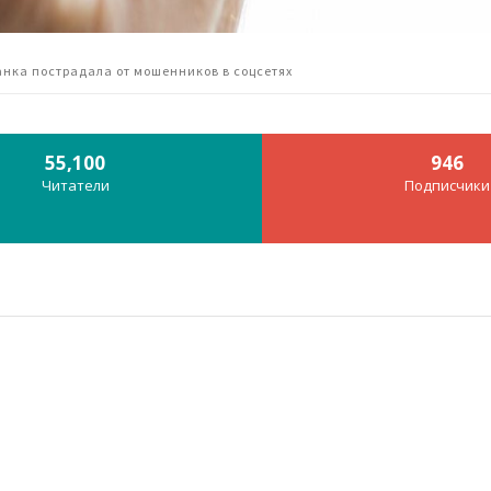
анка пострадала от мошенников в соцсетях
55,100
946
Читатели
Подписчики