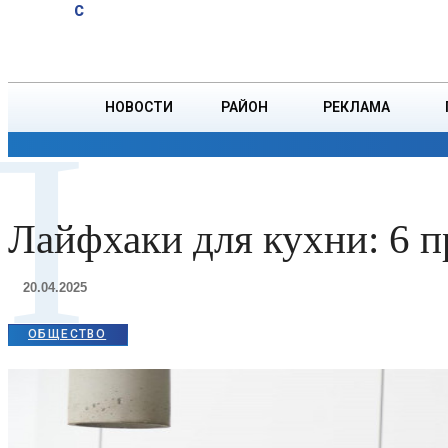
A
15
C
юбиляров
Суббота, 8 августа
БОРИСОВ
Ветровых
НОВОСТИ
РАЙОН
РЕКЛАМА
Л
ОБЩЕСТВО
ПРОИСШЕСТВИЯ
ПРЕЗИДЕНТ
Лайфхаки для кухни: 6 п
20.04.2025
ОБЩЕСТВО