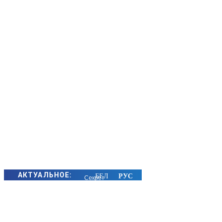
АКТУАЛЬНОЕ:
Секрет
семейного
счастья
золотых