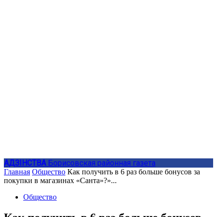
АДЗIНСТВА
Борисовская районная газета
Главная
Общество
Как получить в 6 раз больше бонусов за
покупки в магазинах «Санта»?»...
Общество