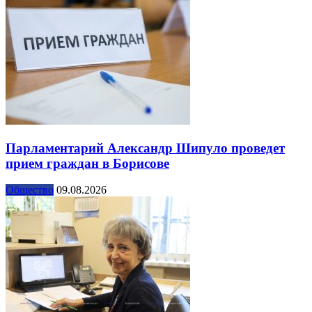
Парламентарий Александр Шипуло проведет
прием граждан в Борисове
Общество
09.08.2026