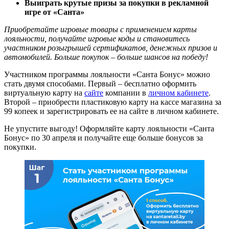
Выиграть крутые призы за покупки в рекламной
игре от «Санта»
Приобретайте игровые товары с применением карты
лояльности, получайте игровые коды и становитесь
участником розыгрышей сертификатов, денежных призов и
автомобилей. Больше покупок – больше шансов на победу!
Участником программы лояльности «Санта Бонус» можно
стать двумя способами. Первый – бесплатно оформить
виртуальную карту на
сайте
компании в
личном кабинете
.
Второй – приобрести пластиковую карту на кассе магазина за
99 копеек и зарегистрировать ее на сайте в личном кабинете.
Не упустите выгоду! Оформляйте карту лояльности «Санта
Бонус» по 30 апреля и получайте еще больше бонусов за
покупки.