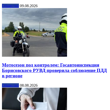
Общество
09.08.2026
Мотосезон под контролем: Госавтоинспекция
Борисовского РУВД проверила соблюдение ПДД
в регионе
Общество
08.08.2026