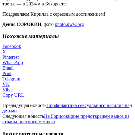
третье — в 2024-м в Бухаресте.
Поздравляем Кирилла с серьезным достижением!
Денис СОРОКИН
, фото
photo.uww.org
Похожие материалы
Facebook
X
Pinterest
WhatsApp
Email
Print
Telegram
VK
Viber
Copy URL
Предыдущая новость
Профилактика сексуального насилия над
детьми
Следующая новость
На Борисовщине предотвращен вывоз из
страны цветного металла
Другие интересные новости