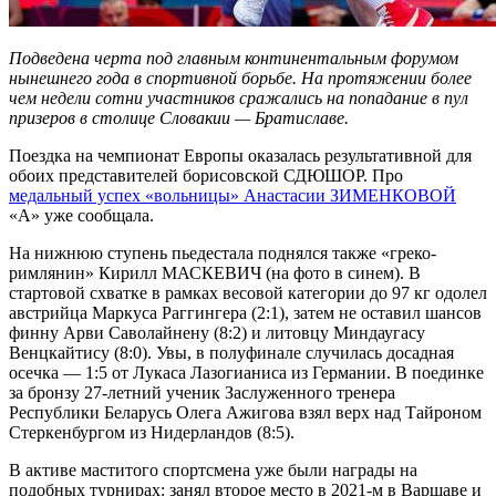
Подведена черта под главным континентальным форумом
нынешнего года в спортивной борьбе. На протяжении более
чем недели сотни участников сражались на попадание в пул
призеров в столице Словакии — Братиславе.
Поездка на чемпионат Европы оказалась результативной для
обоих представителей борисовской СДЮШОР. Про
медальный успех «вольницы» Анастасии ЗИМЕНКОВОЙ
«А» уже сообщала.
На нижнюю ступень пьедестала поднялся также «греко-
римлянин» Кирилл МАСКЕВИЧ (на фото в синем). В
стартовой схватке в рамках весовой категории до 97 кг одолел
австрийца Маркуса Раггингера (2:1), затем не оставил шансов
финну Арви Саволайнену (8:2) и литовцу Миндаугасу
Венцкайтису (8:0). Увы, в полуфинале случилась досадная
осечка — 1:5 от Лукаса Лазогианиса из Германии. В поединке
за бронзу 27-летний ученик Заслуженного тренера
Республики Беларусь Олега Ажигова взял верх над Тайроном
Стеркенбургом из Нидерландов (8:5).
В активе маститого спортсмена уже были награды на
подобных турнирах: занял второе место в 2021-м в Варшаве и