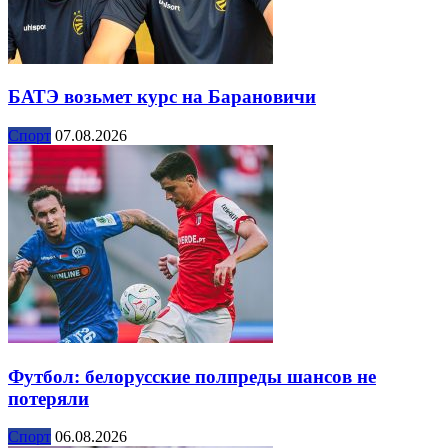
БАТЭ возьмет курс на Барановичи
Спорт
07.08.2026
Футбол: белорусские полпреды шансов не
потеряли
Спорт
06.08.2026