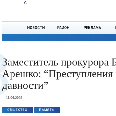
A
14.4
C
инженером
Воскресенье, 9 августа
БОРИСОВ
по
техническому
надзору в
НОВОСТИ
РАЙОН
РЕКЛАМА
УКС
Борисовского
ОБЩЕСТВО
ПРОИСШЕСТВИЯ
ПРЕЗИДЕНТ
З
района
Заместитель прокурора 
Арешко: “Преступления 
давности”
11.04.2025
ОБЩЕСТВО
ПАМЯТЬ