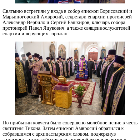
Святыню встретили у входа в собор епископ Борисовский и
Марьиногорский Амвросий, секретари епархии протоиерей
Александр Вербило и Сергий Башкиров, ключарь собора
протоиерей Павел Яцукович, а также священнослужителей
епархии и верующих горожан.
По прибытии ковчега было совершено молебное пение в честь
святителя Тихона. Затем епископ Амвросий обратился к
собравшимся с архипастырским словом, подчеркнув
значимость этого события для духовной жизни епархии и