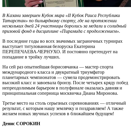
В Казани завершен Кубок мира «
II Кубок Раиса Республики
Татарстан» по бильярдному спорту, где на протяжении
нескольких дней 24 участницы боролись за медали и солидный
призовой фонд в дисциплине «Пирамида с продолжением».
В последние годы во всех значимых заграничных турнирах
выступает титулованная белоруска Екатерина
ПЕРЕПЕЧАЕВА-ЧЕРНУХО. И постоянно претендует на
попадание в тройку лучших.
На сей раз опытнейшая борисовчанка — мастер спорта
международного класса и двукратный триумфатор
планетарных чемпионатов — сумела продемонстрировать
высокий класс и завоевала бронзу. После четырех кряду побед
непреодолимым барьером в полуфинале оказалась давняя и
принципиальная соперница москвичка Диана Миронова.
Третье место на столь серьезных соревнованиях — отличный
результат, с которым нашу землячку и поздравляем! А также
желаем новых звучных успехов в ближайшем будущем!
Денис СОРОКИН