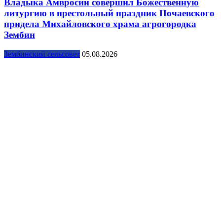
Владыка Амвросий совершил Божественную
литургию в престольный праздник Почаевского
придела Михайловского храма агрогородка
Зембин
Зембинский сельсовет
05.08.2026