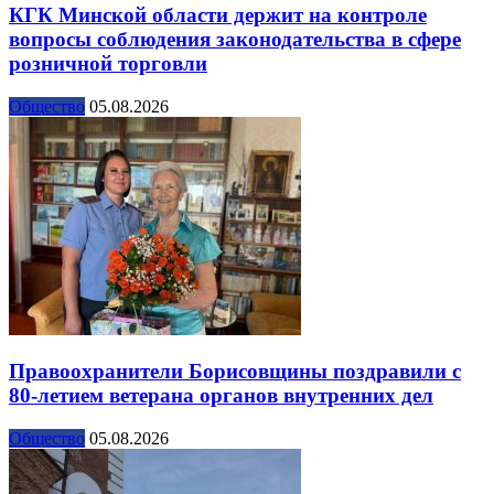
КГК Минской области держит на контроле
вопросы соблюдения законодательства в сфере
розничной торговли
Общество
05.08.2026
Правоохранители Борисовщины поздравили с
80-летием ветерана органов внутренних дел
Общество
05.08.2026