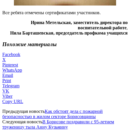
Все ребята отмечены сертификатами участников.
Ирина Метельская, заместитель директора по
воспитательной работе
,
Нила Барташевская, председатель профкома учащихся
Похожие материалы
Facebook
X
Pinterest
WhatsApp
Email
Print
Telegram
VK
Viber
Copy URL
Предыдущая новость
Как обстоят дела с пожарной
безопасностью в жилом секторе Борисовщины
Следующая новость
В Борисове поздравили с 95-летием
труженицу тыла Анну Кузьмину