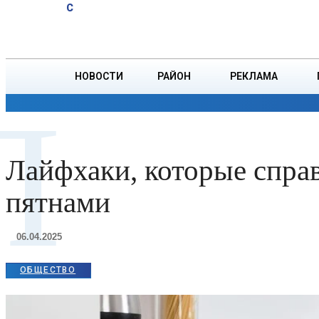
A
18.8
C
юбиляров
Пятница, 7 августа
БОРИСОВ
Ветровых
НОВОСТИ
РАЙОН
РЕКЛАМА
Л
ОБЩЕСТВО
ПРОИСШЕСТВИЯ
ПРЕЗИДЕНТ
Лайфхаки, которые спра
пятнами
06.04.2025
ОБЩЕСТВО