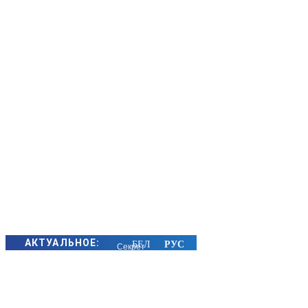
АКТУАЛЬНОЕ:
Секрет
семейного
счастья
золотых