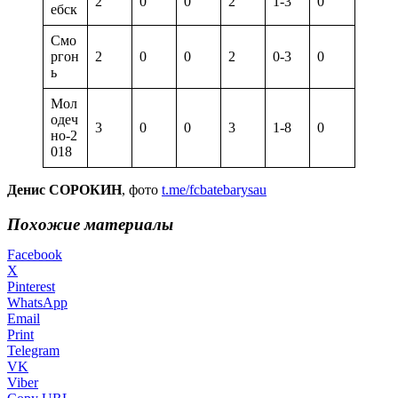
2
0
0
2
1-3
0
ебск
Смо
ргон
2
0
0
2
0-3
0
ь
Мол
одеч
3
0
0
3
1-8
0
но-2
018
Денис СОРОКИН
, фото
t.me/fcbatebarysau
Похожие материалы
Facebook
X
Pinterest
WhatsApp
Email
Print
Telegram
VK
Viber