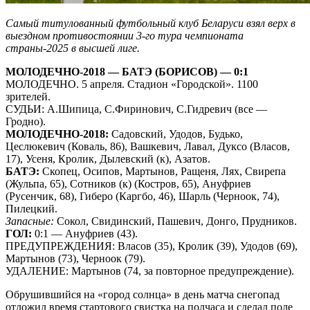
Самый титулованный футбольный клуб Беларуси взял верх в
выездном противостоянии 3-го тура чемпионата
страны-2025 в высшей лиге.
МОЛОДЕЧНО-2018 — БАТЭ (БОРИСОВ) — 0:1
МОЛОДЕЧНО. 5 апреля. Стадион «Городской». 1100
зрителей.
СУДЬИ: А.Шипица, С.Фиринович, С.Гидревич (все —
Гродно).
МОЛОДЕЧНО-2018:
Садовский, Удодов, Будько,
Цеслюкевич (Коваль, 86), Вашкевич, Лавал, Дуксо (Власов,
17), Усеня, Кролик, Дылевский (к), Азатов.
БАТЭ:
Скопец, Осипов, Мартынов, Ращеня, Лях, Свирепа
(Жульпа, 65), Сотников (к) (Костров, 65), Ануфриев
(Русенчик, 68), Гиберо (Каргбо, 46), Шарль (Черноок, 74),
Пилецкий.
Запасные:
Сокол, Свидинский, Пашевич, Донго, Прудников.
ГОЛ:
0:1 — Ануфриев (43).
ПРЕДУПРЕЖДЕНИЯ: Власов (35), Кролик (39), Удодов (69),
Мартынов (73), Черноок (79).
УДАЛЕНИЕ: Мартынов (74, за повторное предупреждение).
Обрушившийся на «город солнца» в день матча снегопад
отложил время стартового свистка на полчаса и сделал поле