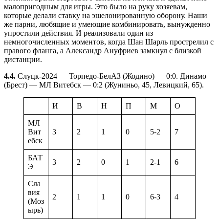
малопригодным для игры. Это было на руку хозяевам,
которые делали ставку на эшелонированную оборону. Наши
же парни, любящие и умеющие комбинировать, вынужденно
упростили действия. И реализовали один из
немногочисленных моментов, когда Шан Шарль прострелил с
правого фланга, а Александр Ануфриев замкнул с близкой
дистанции.
4.4.
Слуцк-2024 — Торпедо-БелАЗ (Жодино) — 0:0. Динамо
(Брест) — МЛ Витебск — 0:2 (Жуниньо, 45, Левицкий, 65).
И
В
Н
П
М
О
МЛ
Вит
3
2
1
0
5-2
7
ебск
БАТ
3
2
0
1
2-1
6
Э
Сла
вия
2
1
1
0
6-3
4
(Моз
ырь)