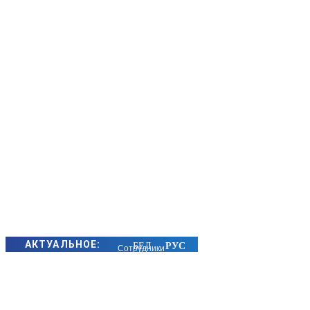
АКТУАЛЬНОЕ:
Сотрудники
БЭП Минщины
предотвратили
хищение сотен