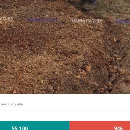
 новые клумбы
55,100
946