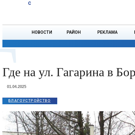
A
22.8
C
тонн зерна
Пятница, 7 августа
БОРИСОВ
НОВОСТИ
РАЙОН
РЕКЛАМА
Г
ОБЩЕСТВО
ПРОИСШЕСТВИЯ
ПРЕЗИДЕНТ
Где на ул. Гагарина в Б
01.04.2025
БЛАГОУСТРОЙСТВО