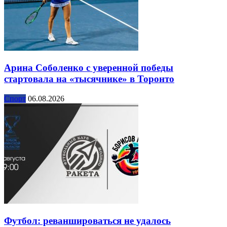
Арина Соболенко с уверенной победы
стартовала на «тысячнике» в Торонто
Спорт
06.08.2026
Футбол: реваншироваться не удалось