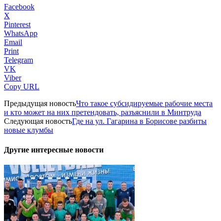
Facebook
X
Pinterest
WhatsApp
Email
Print
Telegram
VK
Viber
Copy URL
Предыдущая новость
Что такое субсидируемые рабочие места
и кто может на них претендовать, разъяснили в Минтруда
Следующая новость
Где на ул. Гагарина в Борисове разбиты
новые клумбы
Другие интересные новости