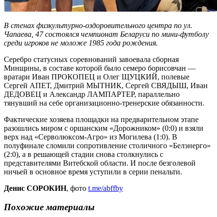
В стенах физкультурно-оздоровительного центра по ул.
Чапаева, 47 состоялся чемпионат Беларуси по мини-футболу
среди игроков не моложе 1985 года рождения.
Серебро статусных соревнований завоевала сборная
Минщины, в составе которой было семеро борисовчан —
вратари Иван ПРОКОПЕЦ и Олег ЩУЦКИЙ, полевые
Сергей АПЕТ, Дмитрий МЫТНИК, Сергей СВЯДЫШ, Иван
ДЕДОВЕЦ и Александр ЛАМПАРТЕР, параллельно
тянувший на себе организационно-тренерские обязанности.
Фактические хозяева площадки на предварительном этапе
разошлись миром с оршанским «Дорожником» (0:0) и взяли
верх над «Серволюксом-Агро» из Могилева (1:0). В
полуфинале сломили сопротивление столичного «Белэнерго»
(2:0), а в решающей стадии снова столкнулись с
представителями Витебской области. И после безголевой
ничьей в основное время уступили в серии пенальти.
Денис СОРОКИН
, фото
t.me/abffby
Похожие материалы