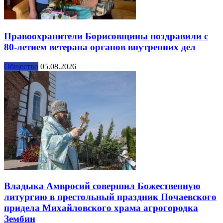
Правоохранители Борисовщины поздравили с
80-летием ветерана органов внутренних дел
Общество
05.08.2026
Владыка Амвросий совершил Божественную
литургию в престольный праздник Почаевского
придела Михайловского храма агрогородка
Зембин