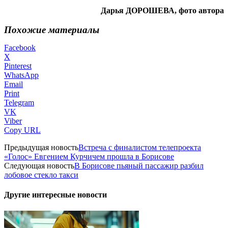
Дарья ДОРОШЕВА, фото автора
Похожие материалы
Facebook
X
Pinterest
WhatsApp
Email
Print
Telegram
VK
Viber
Copy URL
Предыдущая новость
Встреча с финалистом телепроекта
«Голос» Евгением Курчичем прошла в Борисове
Следующая новость
В Борисове пьяный пассажир разбил
лобовое стекло такси
Другие интересные новости