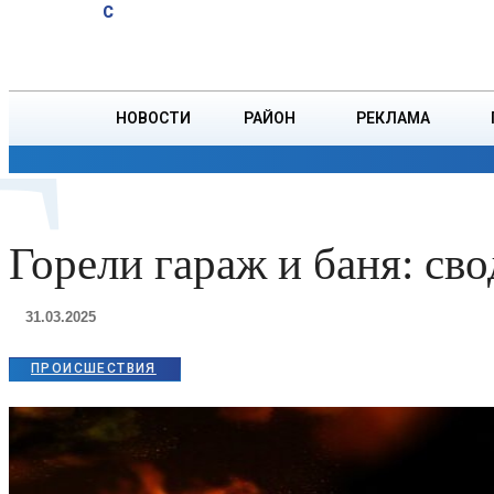
A
12.4
C
отдыхающих у
Суббота, 8 августа
БОРИСОВ
воды
НОВОСТИ
РАЙОН
РЕКЛАМА
Г
ОБЩЕСТВО
ПРОИСШЕСТВИЯ
ПРЕЗИДЕНТ
Горели гараж и баня: с
31.03.2025
ПРОИСШЕСТВИЯ