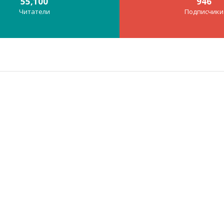
55,100
946
Читатели
Подписчики