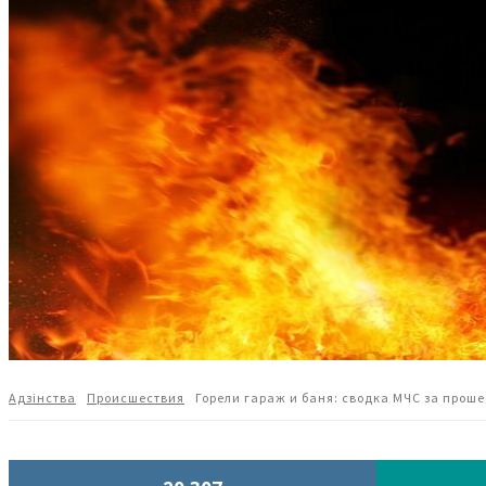
Адзiнства
Происшествия
Горели гараж и баня: сводка МЧС за прош