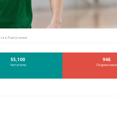
тся в Португалию
55,100
946
Читатели
Подписчики