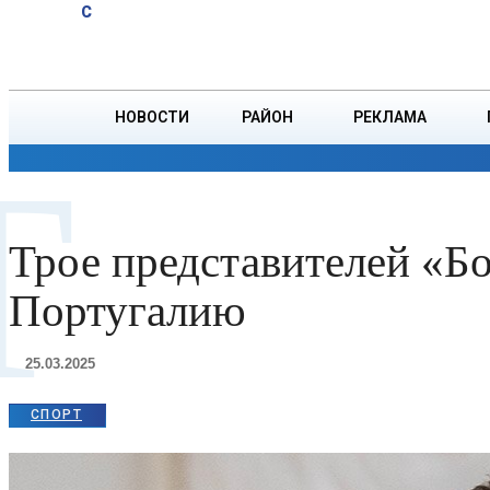
A
24
C
Пятница, 7 августа
БОРИСОВ
НОВОСТИ
РАЙОН
РЕКЛАМА
Т
ОБЩЕСТВО
ПРОИСШЕСТВИЯ
ПРЕЗИДЕНТ
Трое представителей «Б
Португалию
25.03.2025
СПОРТ