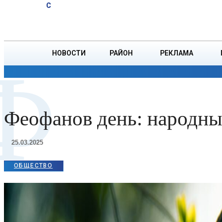
A
20.1
C
эффективная
Суббота, 8 августа
БОРИСОВ
профилактика
НОВОСТИ
РАЙОН
РЕКЛАМА
Ф
ОБЩЕСТВО
ПРОИСШЕСТВИЯ
ПРЕЗИДЕНТ
Феофанов день: народные
25.03.2025
ОБЩЕСТВО