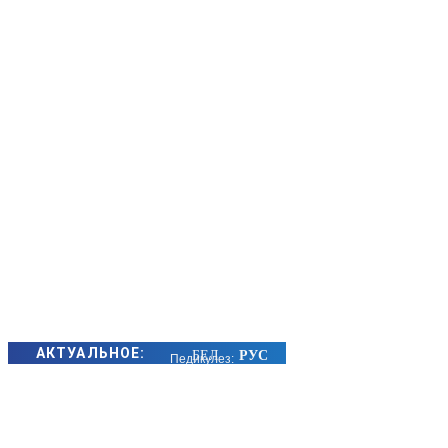
АКТУАЛЬНОЕ:
Педикулез:
причины
заражения,
симптомы и