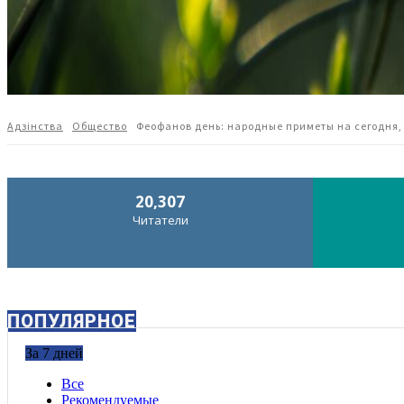
Адзiнства
Общество
Феофанов день: народные приметы на сегодня,
20,307
Читатели
ПОПУЛЯРНОЕ
За 7 дней
Все
Рекомендуемые