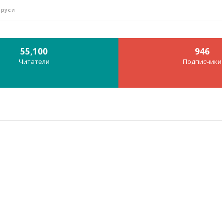
аруси
55,100
946
Читатели
Подписчики