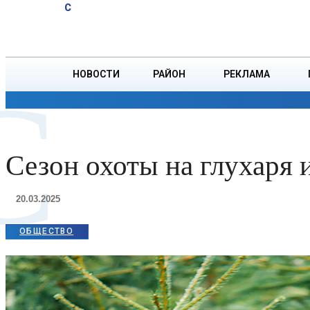
A
32.6
C
тонн зерна
Четверг, 6 августа
БОРИСОВ
НОВОСТИ
РАЙОН
РЕКЛАМА
С
ОБЩЕСТВО
ПРОИСШЕСТВИЯ
ПРЕЗИДЕНТ
Сезон охоты на глухаря 
20.03.2025
ОБЩЕСТВО