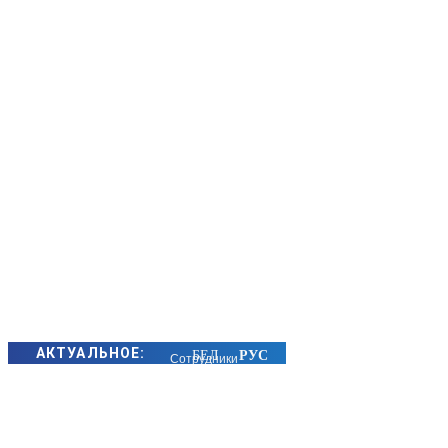
АКТУАЛЬНОЕ:
Сотрудники
БЭП Минщины
предотвратили
хищение сотен