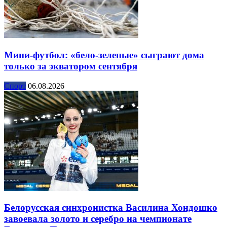
Мини-футбол: «бело-зеленые» сыграют дома
только за экватором сентября
Спорт
06.08.2026
Белорусская синхронистка Василина Хондошко
завоевала золото и серебро на чемпионате