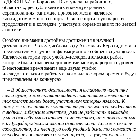
в ДЮСШ №1 г. Борисова. Выступала на районных,
областных, республиканских и международных
соревнованиях, занимала призовые места, является
кандидатом в мастера спорта. Свою спортивную карьеру
продолжает и в колледже, участвуя в соревнованиях по легкой
атлетике.
Особого внимания достойны достижения в научной
деятельности. В этом учебном году Анастасия Керолиди стала
председателем научно-информационного общества учащихся.
Является автором трех учебно-исследовательских работ,
которые были отмечены дипломами международного уровня.
В настоящее время занята еще двумя учебно-
исследовательским работами, которые в скором времени будут
представлены на конкурсах.
– В общественную деятельность я вкладываю частичку
своей души, и мне приятно видеть позитивные изменения в
тех коллективных делах, участником которых являюсь. К
тому же я постоянно совершенствую навыки взаимодействия
с людьми, лидерские качества, умение работать в команде,
узнаю для себя много нового и интересного, что поможет мне
в будущей профессиональной деятельности. Если все делать
своевременно, а я планирую свой учебный день, то совмещение
всех дел не составляет особого труда, – с уверенностью