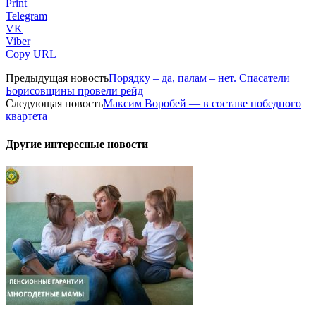
Print
Telegram
VK
Viber
Copy URL
Предыдущая новость
Порядку – да, палам – нет. Спасатели
Борисовщины провели рейд
Следующая новость
Максим Воробей — в составе победного
квартета
Другие интересные новости