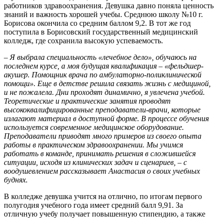
работников здравоохранения. Девушка давно поняла ценность
знаний и важность хорошей учебы. Среднюю школу №10 г.
Борисова окончила со средним баллом 9,2. В тот же год
поступила в Борисовский государственный медицинский
колледж, где сохранила высокую успеваемость.
– Я выбрала специальность «лечебное дело», обучаюсь на
последнем курсе, а моя будущая квалификация – «фельдшер-
акушер. Помощник врача по амбулаторно-поликлинической
помощи». Еще в детстве решила связать жизнь с медициной,
и не пожалела. Дни проходят динамично, я увлечена учебой.
Теоретические и практические занятия проводят
высококвалифицированные преподаватели-врачи, которые
излагают материал в доступной форме. В процессе обучения
используется современное медицинское оборудование.
Преподаватели приводят много примеров из своего опыта
работы в практическом здравоохранении. Мы учимся
работать в команде, принимать решения в сложившейся
ситуации, исходя из клинических задач и сценариев, – с
воодушевлением рассказывает Анастасия о своих учебных
буднях.
В колледже девушка учится на отлично, по итогам первого
полугодия учебного года имеет средний балл 9,91. За
отличную учебу получает повышенную стипендию, а также