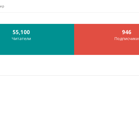
жир
55,100
946
Читатели
Подписчики