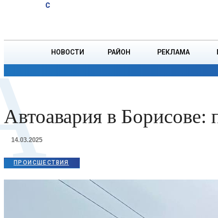
A
20.1
C
Витебске суд
Суббота, 8 августа
БОРИСОВ
вынес
приговор
должностному
НОВОСТИ
РАЙОН
РЕКЛАМА
А
лицу
ОБЩЕСТВО
ПРОИСШЕСТВИЯ
ПРЕЗИДЕНТ
Автоавария в Борисове: 
14.03.2025
ПРОИСШЕСТВИЯ