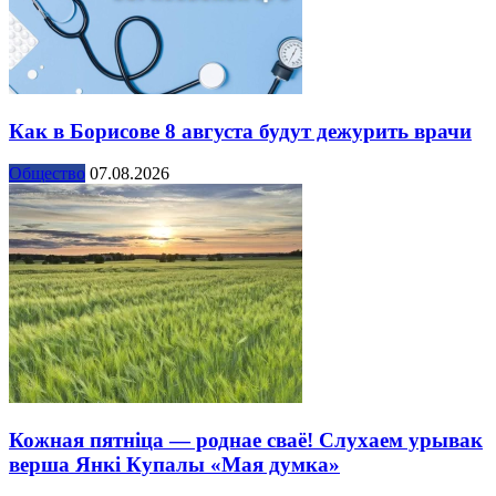
Как в Борисове 8 августа будут дежурить врачи
Общество
07.08.2026
Кожная пятніца — роднае сваё! Слухаем урывак
верша Янкі Купалы «Мая думка»