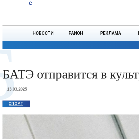
A
20.2
C
распространение
Пятница, 7 августа
БОРИСОВ
порнографических
материалов
НОВОСТИ
РАЙОН
РЕКЛАМА
Б
ОБЩЕСТВО
ПРОИСШЕСТВИЯ
ПРЕЗИДЕНТ
БАТЭ отправится в куль
13.03.2025
СПОРТ