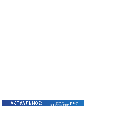
АКТУАЛЬНОЕ:
В Борисове
возбуждено
уголовное дело о
покушении на