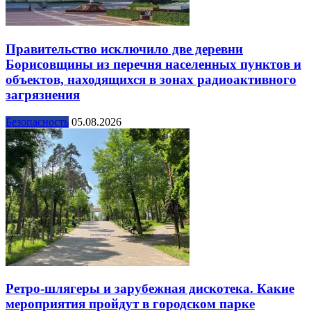
Правительство исключило две деревни
Борисовщины из перечня населенных пунктов и
объектов, находящихся в зонах радиоактивного
загрязнения
Безопасность
05.08.2026
Ретро-шлягеры и зарубежная дискотека. Какие
мероприятия пройдут в городском парке