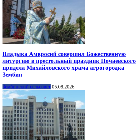
Владыка Амвросий совершил Божественную
литургию в престольный праздник Почаевского
придела Михайловского храма агрогородка
Зембин
Зембинский сельсовет
05.08.2026