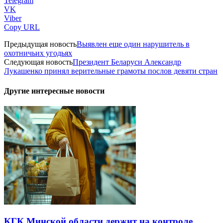
Telegram
VK
Viber
Copy URL
Предыдущая новость
Выявлен еще один нарушитель в
охотничьих угодьях
Следующая новость
Президент Беларуси Александр
Лукашенко принял верительные грамоты послов девяти стран
Другие интересные новости
КГК Минской области держит на контроле