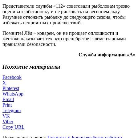
Представители службы «112» советовали рыболовам трезво
оценивать обстановку и не рисковать на весеннем льду.
Разумнее отложить рыбалку до следующего сезона, чтобы
избежать неприятных происшествий.
Помните! Лёд – коварен, он не прощает оплошности и
жестоко наказывает тех, кто пренебрегает элементарными
правилами безопасности.
Служба информации «А»
Похожие материалы
Facebook
X
Pinterest
WhatsApp
Email
Print
Telegram
VK
Viber
Copy URL
Предыдущая новость
Где и как в Борисове будет работать