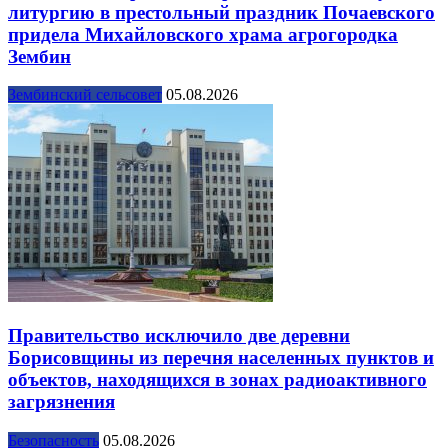
литургию в престольный праздник Почаевского
придела Михайловского храма агрогородка
Зембин
Зембинский сельсовет
05.08.2026
Правительство исключило две деревни
Борисовщины из перечня населенных пунктов и
объектов, находящихся в зонах радиоактивного
загрязнения
Безопасность
05.08.2026