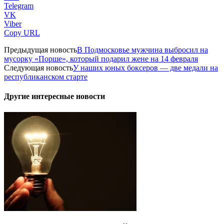
Telegram
VK
Viber
Copy URL
Предыдущая новость
В Подмосковье мужчина выбросил на
мусорку «Порше», который подарил жене на 14 февраля
Следующая новость
У наших юных боксеров — две медали на
республиканском старте
Другие интересные новости