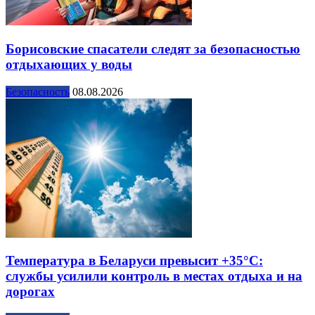
Борисовские спасатели следят за безопасностью
отдыхающих у воды
Безопасность
08.08.2026
Температура в Беларуси превысит +35°С:
службы усилили контроль в местах отдыха и на
дорогах