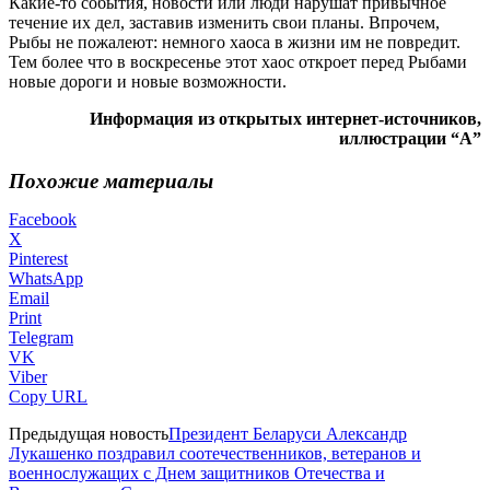
Какие-то события, новости или люди нарушат привычное
течение их дел, заставив изменить свои планы. Впрочем,
Рыбы не пожалеют: немного хаоса в жизни им не повредит.
Тем более что в воскресенье этот хаос откроет перед Рыбами
новые дороги и новые возможности.
Информация из открытых интернет-источников,
иллюстрации “А”
Похожие материалы
Facebook
X
Pinterest
WhatsApp
Email
Print
Telegram
VK
Viber
Copy URL
Предыдущая новость
Президент Беларуси Александр
Лукашенко поздравил соотечественников, ветеранов и
военнослужащих с Днем защитников Отечества и