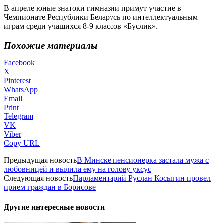
В апреле юные знатоки гимназии примут участие в
Чемпионате Республики Беларусь по интеллектуальным
играм среди учащихся 8-9 классов «Буслик».
Похожие материалы
Facebook
X
Pinterest
WhatsApp
Email
Print
Telegram
VK
Viber
Copy URL
Предыдущая новость
В Минске пенсионерка застала мужа с
любовницей и вылила ему на голову уксус
Следующая новость
Парламентарий Руслан Косыгин провел
прием граждан в Борисове
Другие интересные новости