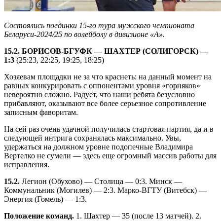
Состоялись поединки 15-го тура мужского чемпионата
Беларуси-2024/25 по волейболу в дивизионе «А».
15.2. БОРИСОВ-БГУФК — ШАХТЕР (СОЛИГОРСК) —
1:3
(25:23, 22:25, 19:25, 18:25)
Хозяевам площадки не за что краснеть: на данный момент на
равных конкурировать с оппонентами уровня «горняков»
невероятно сложно. Радует, что наши ребята безусловно
прибавляют, оказывают все более серьезное сопротивление
записным фаворитам.
На сей раз очень удачной получилась стартовая партия, да и в
следующей интрига сохранялась максимально. Увы,
удержаться на должном уровне подопечные Владимира
Вертелко не сумели — здесь еще огромный массив работы для
исправления.
15.2.
Легион (Обухово) — Столица — 0:3. Минск —
Коммунальник (Могилев) — 2:3. Марко-ВГТУ (Витебск) —
Энергия (Гомель) — 1:3.
Положение команд.
1. Шахтер — 35 (после 13 матчей). 2.