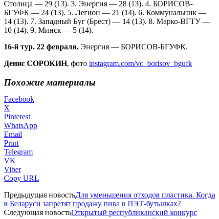
Столица — 29 (13). 3. Энергия — 28 (13). 4. БОРИСОВ-
БГУФК — 24 (13). 5. Легион — 21 (14). 6. Коммунальник —
14 (13). 7. Западный Буг (Брест) — 14 (13). 8. Марко-ВГТУ —
10 (14). 9. Минск — 5 (14).
16-й тур. 22 февраля.
Энергия — БОРИСОВ-БГУФК.
Денис СОРОКИН
, фото
instagram.com/vc_borisov_bgufk
Похожие материалы
Facebook
X
Pinterest
WhatsApp
Email
Print
Telegram
VK
Viber
Copy URL
Предыдущая новость
Для уменьшения отходов пластика. Когда
в Беларуси запретят продажу пива в ПЭТ-бутылках?
Следующая новость
Открытый республиканский конкурс