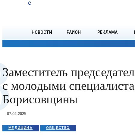
A
20.1
C
эффективная
Суббота, 8 августа
БОРИСОВ
профилактика
НОВОСТИ
РАЙОН
РЕКЛАМА
ОБЩЕСТВО
ПРОИСШЕСТВИЯ
ПРЕЗИДЕНТ
З
Заместитель председате
с молодыми специалиста
Борисовщины
07.02.2025
МЕДИЦИНА
ОБЩЕСТВО