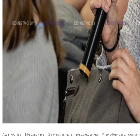
Адзiнства
Медицина
Заместитель председателя Миноблисполкома 