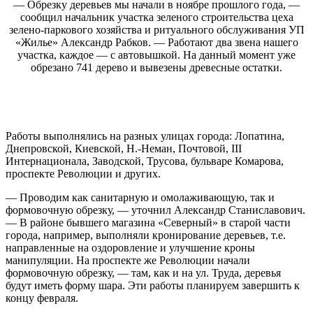
— Обрезку деревьев мы начали в ноябре прошлого года, —
сообщил начальник участка зеленого строительства цеха
зелено-паркового хозяйства и ритуального обслуживания УП
«Жилье» Александр Рабков. — Работают два звена нашего
участка, каждое — с автовышкой. На данный момент уже
обрезано 741 дерево и вывезены древесные остатки.
Работы выполнялись на разных улицах города: Лопатина,
Днепровской, Киевской, Н.-Неман, Почтовой, III
Интернационала, Заводской, Трусова, бульваре Комарова,
проспекте Революции и других.
— Проводим как санитарную и омолаживающую, так и
формовочную обрезку, — уточнил Александр Станиславович.
— В районе бывшего магазина «Северный» в старой части
города, например, выполняли кронирование деревьев, т.е.
направленные на оздоровление и улучшение кроны
манипуляции. На проспекте же Революции начали
формовочную обрезку, — там, как и на ул. Труда, деревья
будут иметь форму шара. Эти работы планируем завершить к
концу февраля.