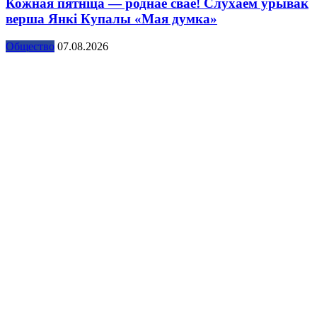
Кожная пятніца — роднае сваё! Слухаем урывак
верша Янкі Купалы «Мая думка»
Общество
07.08.2026