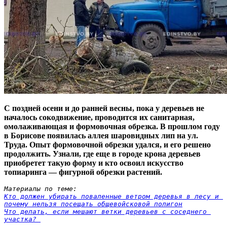
С поздней осени и до ранней весны, пока у деревьев не
началось сокодвижение, проводится их санитарная,
омолаживающая и формовочная обрезка. В прошлом году
в Борисове появилась аллея шаровидных лип на ул.
Труда. Опыт формовочной обрезки удался, и его решено
продолжить. Узнали, где еще в городе крона деревьев
приобретет такую форму и кто освоил искусство
топиаринга — фигурной обрезки растений.
Материалы по теме:
Кто должен убирать поваленные ветром деревья в лесу и 
почему нельзя посещать общевойсковой полигон
Что делать, если мешают ветки деревьев с соседнего 
участка? 