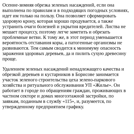
Осенне-зимняя обрезка зеленых насаждений, если она
выполнена по правилам и в подходящих погодных условиях,
идет им только на пользу. Она позволяет сформировать
здоровую крону, которая хорошо продувается, а также
устранить очаги болезней и укрытия вредителей. Листва не
мешает процессу, поэтому легче заметить и обрезать
проблемные ветви. К тому же, в этот период уменьшается
вероятность отставания коры, а патогенные организмы не
развиваются. Тем самым сводится к минимуму опасность
заражения здоровых деревьев, да и пилить сухую древесину
проще.
Удалением зеленых насаждений ненадлежащего качества и
обрезкой деревьев и кустарников в Борисове занимается
участок зеленого строительства цеха зелено-паркового
хозяйства и ритуального обслуживания УП «Жилье». Он
работает в городе по обращениям граждан, проживающих в
частном секторе и домах многоэтажной застройки, по
заявкам, поданным в службу «115», и, разумеется, по
утвержденному предприятием графику.