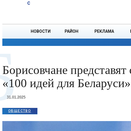
A
18.8
C
юбиляров
Пятница, 7 августа
БОРИСОВ
Ветровых
НОВОСТИ
РАЙОН
РЕКЛАМА
Б
ОБЩЕСТВО
ПРОИСШЕСТВИЯ
ПРЕЗИДЕНТ
Борисовчане представят 
«100 идей для Беларуси»
31.01.2025
ОБЩЕСТВО