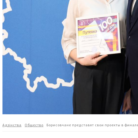
Адзiнства
Общество
Борисовчане представят свои проекты в финале