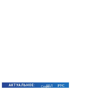
АКТУАЛЬНОЕ:
Секрет
семейного
счастья
золотых