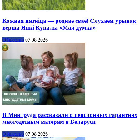
Кожная пятніца — роднае сваё! Слухаем урывак
верша Янкі Купалы «Мая думка»
Общество
07.08.2026
В Минтруда рассказали о пенсионных гарантиях
многодетным матерям в Беларуси
Общество
07.08.2026