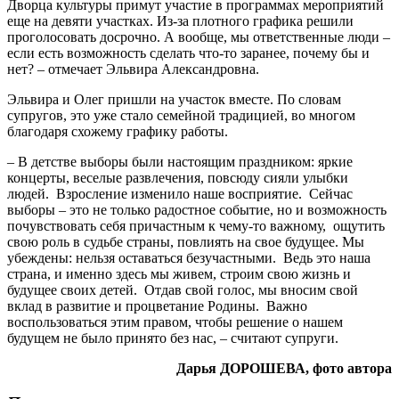
Дворца культуры примут участие в программах мероприятий
еще на девяти участках. Из-за плотного графика решили
проголосовать досрочно. А вообще, мы ответственные люди –
если есть возможность сделать что-то заранее, почему бы и
нет? – отмечает Эльвира Александровна.
Эльвира и Олег пришли на участок вместе. По словам
супругов, это уже стало семейной традицией, во многом
благодаря схожему графику работы.
– В детстве выборы были настоящим праздником: яркие
концерты, веселые развлечения, повсюду сияли улыбки
людей. Взросление изменило наше восприятие. Сейчас
выборы – это не только радостное событие, но и возможность
почувствовать себя причастным к чему-то важному, ощутить
свою роль в судьбе страны, повлиять на свое будущее. Мы
убеждены: нельзя оставаться безучастными. Ведь это наша
страна, и именно здесь мы живем, строим свою жизнь и
будущее своих детей. Отдав свой голос, мы вносим свой
вклад в развитие и процветание Родины. Важно
воспользоваться этим правом, чтобы решение о нашем
будущем не было принято без нас, – считают супруги.
Дарья ДОРОШЕВА, фото автора