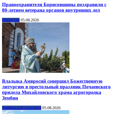
Правоохранители Борисовщины поздравили с
80-летием ветерана органов внутренних дел
Общество
05.08.2026
Владыка Амвросий совершил Божественную
литургию в престольный праздник Почаевского
придела Михайловского храма агрогородка
Зембин
Зембинский сельсовет
05.08.2026