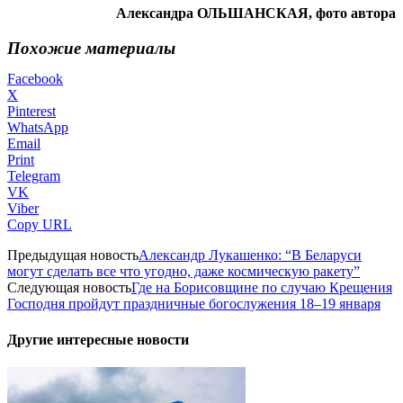
Александра ОЛЬШАНСКАЯ, фото автора
Похожие материалы
Facebook
X
Pinterest
WhatsApp
Email
Print
Telegram
VK
Viber
Copy URL
Предыдущая новость
Александр Лукашенко: “В Беларуси
могут сделать все что угодно, даже космическую ракету”
Следующая новость
Где на Борисовщине по случаю Крещения
Господня пройдут праздничные богослужения 18–19 января
Другие интересные новости