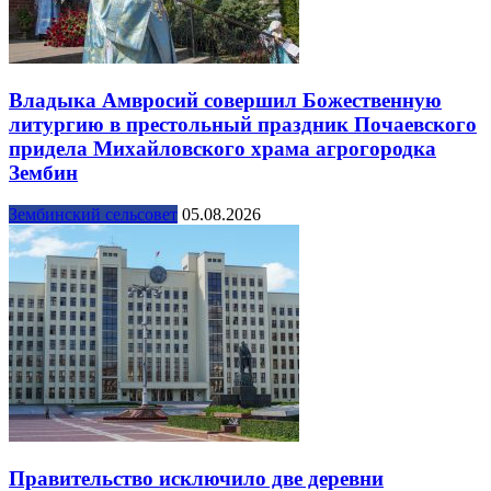
Владыка Амвросий совершил Божественную
литургию в престольный праздник Почаевского
придела Михайловского храма агрогородка
Зембин
Зембинский сельсовет
05.08.2026
Правительство исключило две деревни