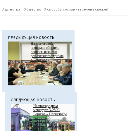
Адзiнства
Общество
3 способа сохранить зелень свежей
ПРЕДЫДУЩАЯ НОВОСТЬ
На диалоговой
площадке обсудили
вопросы развития
религиозного туризма
в Борисове
СЛЕДУЮЩАЯ НОВОСТЬ
На пригородном
маршруте №250С
Борисов – Плещеницы
появится
промежуточный
остановочный пункт