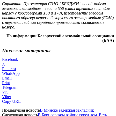
Справочно. Презентация СЗАО ”БЕЛДЖИ“ новой модели
легкового автомобиля – седана S50 (стал третьим в линейке
наряду с кроссоверами X50 и Х70), изготовление заводом
опытного образца первого белорусского электромобиля (ЕХ50)
с перспективой его серийного производства состоялась в
ноябре.
По информации Белорусской автомобильной ассоциации
(БАА)
Похожие материалы
Facebook
X
Pinterest
WhatsApp
Email
Print
Telegram
VK
Viber
Copy URL
Предыдущая новость
В Минске задержан закладчик
Следующая новость
В Борисовском районе горел дом. Есть