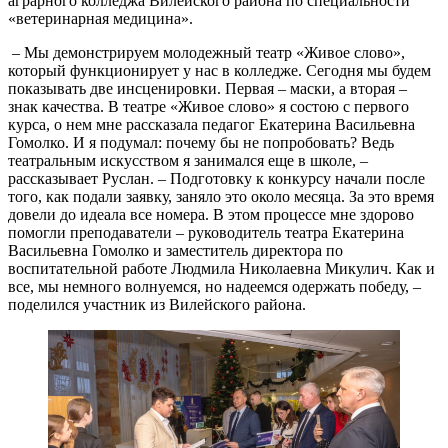
аграрного колледжа Вилейского района по специальности
«ветеринарная медицина».
– Мы демонстрируем молодежный театр «Живое слово»,
который функционирует у нас в колледже. Сегодня мы будем
показывать две инсценировки. Первая – маски, а вторая –
знак качества. В театре «Живое слово» я состою с первого
курса, о нем мне рассказала педагог Екатерина Васильевна
Гомолко. И я подумал: почему бы не попробовать? Ведь
театральным искусством я занимался еще в школе, –
рассказывает Руслан. – Подготовку к конкурсу начали после
того, как подали заявку, заняло это около месяца. За это время
довели до идеала все номера. В этом процессе мне здорово
помогли преподаватели – руководитель театра Екатерина
Васильевна Гомолко и заместитель директора по
воспитательной работе Людмила Николаевна Микулич. Как и
все, мы немного волнуемся, но надеемся одержать победу, –
поделился участник из Вилейского района.