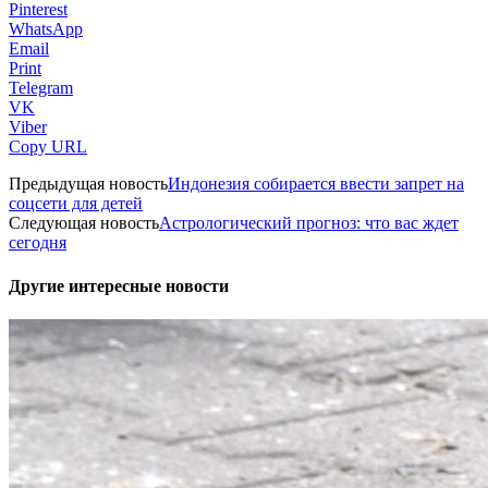
Pinterest
WhatsApp
Email
Print
Telegram
VK
Viber
Copy URL
Предыдущая новость
Индонезия собирается ввести запрет на
соцсети для детей
Следующая новость
Астрологический прогноз: что вас ждет
сегодня
Другие интересные новости