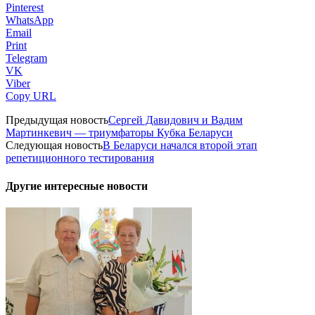
Pinterest
WhatsApp
Email
Print
Telegram
VK
Viber
Copy URL
Предыдущая новость
Сергей Давидович и Вадим
Мартинкевич — триумфаторы Кубка Беларуси
Следующая новость
В Беларуси начался второй этап
репетиционного тестирования
Другие интересные новости