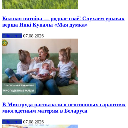
Кожная пятніца — роднае сваё! Слухаем урывак
верша Янкі Купалы «Мая думка»
Общество
07.08.2026
В Минтруда рассказали о пенсионных гарантиях
многодетным матерям в Беларуси
Общество
07.08.2026