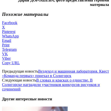
Дарья ДОРОШЕВА, фото предоставлены героями
материала
Похожие материалы
Facebook
X
Pinterest
WhatsApp
Email
Print
Telegram
VK
Viber
Copy URL
Предыдущая новость
Вездеход и машинная лаборатория. Квест
«Команда первых» приехал в Солигорск
Следующая новость
В словах и красках о единстве. В
Солигорске наградили участников конкурсов рисунков и
сочинений
Другие интересные новости