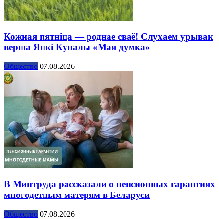
Кожная пятніца — роднае сваё! Слухаем урывак
верша Янкі Купалы «Мая думка»
Общество
07.08.2026
В Минтруда рассказали о пенсионных гарантиях
многодетным матерям в Беларуси
Общество
07.08.2026