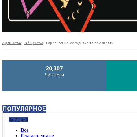
Адзiнства
Общество
Гороскоп на сегодня. Что вас ждет?
20,307
Читатели
ПОПУЛЯРНОЕ
За 7 дней
Все
Рекомендуемые