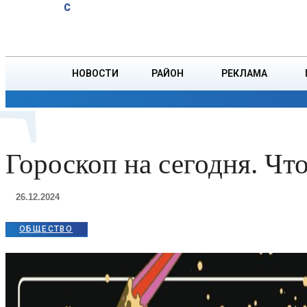
A
27.6
C
тонн зерна
Четверг, 6 августа
БОРИСОВ
НОВОСТИ
РАЙОН
РЕКЛАМА
Г
ОБЩЕСТВО
ПРОИСШЕСТВИЯ
ПРЕЗИДЕНТ
Гороскоп на сегодня. Что
26.12.2024
ОБЩЕСТВО