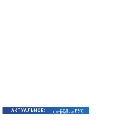
АКТУАЛЬНОЕ:
Сотрудники
БЭП Минщины
предотвратили
хищение сотен