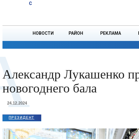
A
19.2
C
мотокроссу.
Воскресенье, 9 августа
БОРИСОВ
Афиша
НОВОСТИ
РАЙОН
РЕКЛАМА
А
ОБЩЕСТВО
ПРОИСШЕСТВИЯ
ПРЕЗИДЕНТ
Александр Лукашенко пр
новогоднего бала
24.12.2024
ПРЕЗИДЕНТ