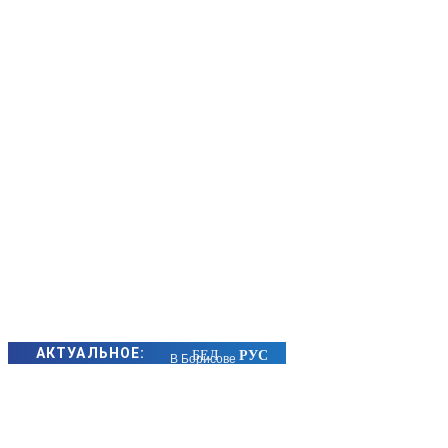
АКТУАЛЬНОЕ:
В Борисове
пройдет
открытый
турнир по