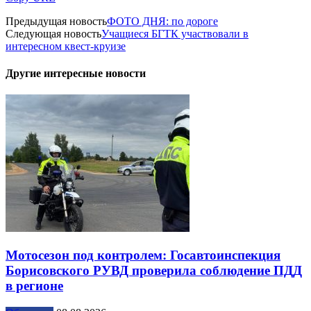
Предыдущая новость
ФОТО ДНЯ: по дороге
Следующая новость
Учащиеся БГТК участвовали в
интересном квест-круизе
Другие интересные новости
Мотосезон под контролем: Госавтоинспекция
Борисовского РУВД проверила соблюдение ПДД
в регионе