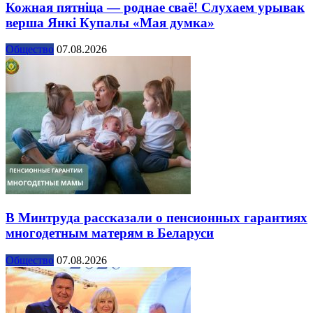
Кожная пятніца — роднае сваё! Слухаем урывак
верша Янкі Купалы «Мая думка»
Общество
07.08.2026
В Минтруда рассказали о пенсионных гарантиях
многодетным матерям в Беларуси
Общество
07.08.2026