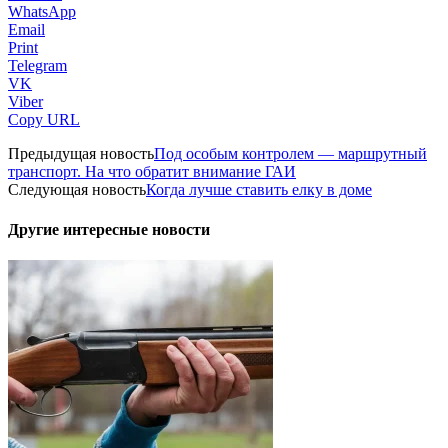
WhatsApp
Email
Print
Telegram
VK
Viber
Copy URL
Предыдущая новость
Под особым контролем — маршрутный
транспорт. На что обратит внимание ГАИ
Следующая новость
Когда лучше ставить елку в доме
Другие интересные новости