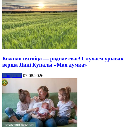
Кожная пятніца — роднае сваё! Слухаем урывак
верша Янкі Купалы «Мая думка»
Общество
07.08.2026